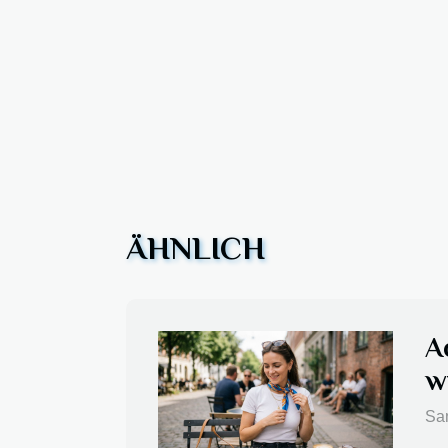
ÄHNLICH
A
w
Sam