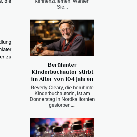
kennenzulernen. Wählen
, die
Sie...
dlung
iater
er zu
Berühmter
Kinderbuchautor stirbt
im Alter von 104 Jahren
Beverly Cleary, die berühmte
Kinderbuchautorin, ist am
Donnerstag in Nordkalifornien
gestorben....