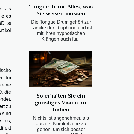
Tongue drum: Alles, was
e als
Sie wissen müssen
ie es
Die Tongue Drum gehört zur
BD ist
Familie der Idiophone und ist
tikel
mit ihren hypnotischen
Klängen auch für...
ische
r. Im
keine
, die
So erhalten Sie ein
ndet.
günstiges Visum für
rt zu
Indien
n sind
Nichts ist angenehmer, als
t es,
aus der Komfortzone zu
irekt
gehen, um sich besser