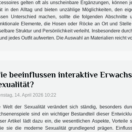
essoires gelten oft als unscheinbare Ergänzungen, können j
ität in den Alltag und bieten unzählige Möglichkeiten, den ei
sen Unterschied machen, sollte die folgenden Abschnitte un
funktionale Elemente, die Hosen oder Röcke an Ort und Stelle
elbare Struktur und Persönlichkeit verleiht. Insbesondere durc
n und jedes Outfit aufwerten. Die Auswahl an Materialien reicht v
ie beeinflussen interaktive Erwach
exualität?
nstag, 14. April 2026 10:22
e Welt der Sexualität verändert sich ständig, besonders du
achsenenspiele sind ein wichtiger Bestandteil dieser Entwic
er Artikel lädt dazu ein, die wesentlichen Aspekte, Vorteile
e sie die moderne Sexualität grundlegend prägen. Einfluss