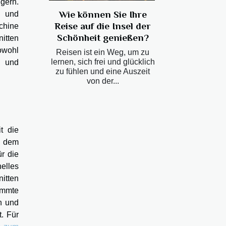
gern.
Wie können Sie Ihre
g und
Reise auf die Insel der
chine
Schönheit genießen?
nitten
sowohl
Reisen ist ein Weg, um zu
lernen, sich frei und glücklich
e und
zu fühlen und eine Auszeit
von der...
t die
in dem
ür die
elles
nitten
immte
n und
. Für