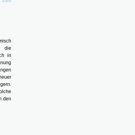
r zum
amisch
i die
ch in
anung
ungen
neuer
gern.
olche
m den