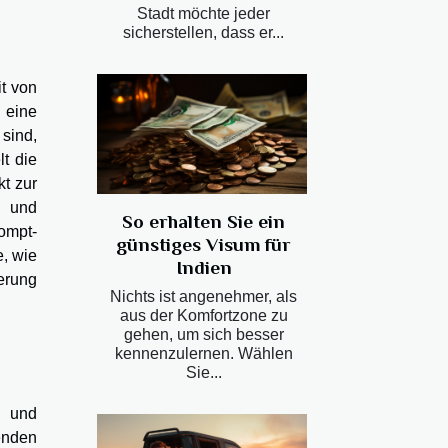
Stadt möchte jeder
sicherstellen, dass er...
t von
 eine
 sind,
t die
kt zur
n und
So erhalten Sie ein
ompt-
günstiges Visum für
e, wie
Indien
serung
Nichts ist angenehmer, als
aus der Komfortzone zu
gehen, um sich besser
kennenzulernen. Wählen
Sie...
l und
enden