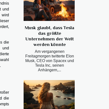
ändnis
t und
i wird
ieser
dert,
Musk glaubt, dass Tesla
das größte
Unternehmen der Welt
s die
werden könnte
g und
Am vergangenen
ierte
Freitagmorgen twitterte Elon
swahl
Musk, CEO von Spacex und
Tesla Inc, seinen
.
Anhängern,...
roßer
d die
ompts