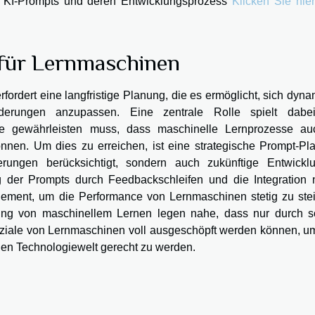
en KI-Prompts und deren Entwicklungsprozess
Klicken Sie hie
n für Lernmaschinen
fordert eine langfristige Planung, die es ermöglicht, sich dyn
erungen anzupassen. Eine zentrale Rolle spielt dabe
ie gewährleisten muss, dass maschinelle Lernprozesse au
en. Um dies zu erreichen, ist eine strategische Prompt-Pl
erungen berücksichtigt, sondern auch zukünftige Entwickl
ung der Prompts durch Feedbackschleifen und die Integration 
lement, um die Performance von Lernmaschinen stetig zu stei
ung von maschinellem Lernen legen nahe, dass nur durch s
enziale von Lernmaschinen voll ausgeschöpft werden können, u
den Technologiewelt gerecht zu werden.