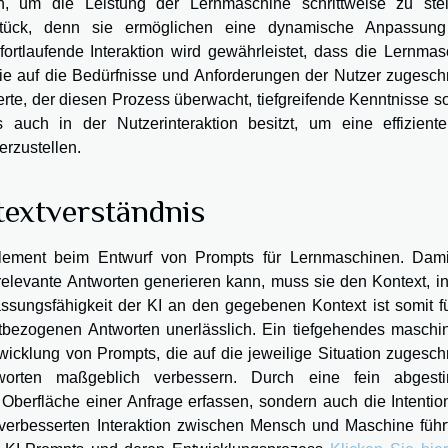
n, um die Leistung der Lernmaschine schrittweise zu stei
stück, denn sie ermöglichen eine dynamische Anpassun
rtlaufende Interaktion wird gewährleistet, dass die Lernmas
 die auf die Bedürfnisse und Anforderungen der Nutzer zugesch
perte, der diesen Prozess überwacht, tiefgreifende Kenntnisse 
auch in der Nutzerinteraktion besitzt, um eine effizient
erzustellen.
textverständnis
 Element beim Entwurf von Prompts für Lernmaschinen. Dami
nd relevante Antworten generieren kann, muss sie den Kontext, 
passungsfähigkeit der KI an den gegebenen Kontext ist somit f
tbezogenen Antworten unerlässlich. Ein tiefgehendes maschin
wicklung von Prompts, die auf die jeweilige Situation zugesch
orten maßgeblich verbessern. Durch eine fein abgest
Oberfläche einer Anfrage erfassen, sondern auch die Intentio
verbesserten Interaktion zwischen Mensch und Maschine führt