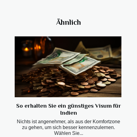
Ähnlich
So erhalten Sie ein günstiges Visum für
Indien
Nichts ist angenehmer, als aus der Komfortzone
zu gehen, um sich besser kennenzulernen.
Wählen Sie...