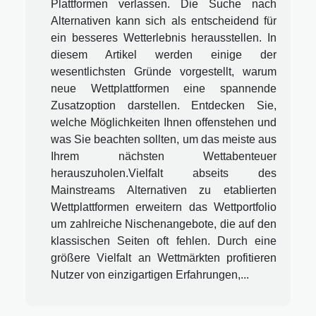
Plattformen verlassen. Die Suche nach
Alternativen kann sich als entscheidend für
ein besseres Wetterlebnis herausstellen. In
diesem Artikel werden einige der
wesentlichsten Gründe vorgestellt, warum
neue Wettplattformen eine spannende
Zusatzoption darstellen. Entdecken Sie,
welche Möglichkeiten Ihnen offenstehen und
was Sie beachten sollten, um das meiste aus
Ihrem nächsten Wettabenteuer
herauszuholen.Vielfalt abseits des
Mainstreams Alternativen zu etablierten
Wettplattformen erweitern das Wettportfolio
um zahlreiche Nischenangebote, die auf den
klassischen Seiten oft fehlen. Durch eine
größere Vielfalt an Wettmärkten profitieren
Nutzer von einzigartigen Erfahrungen,...