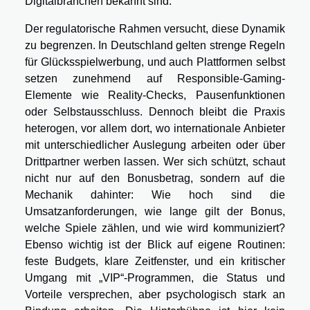
Digitalbranchen bekannt sind.
Der regulatorische Rahmen versucht, diese Dynamik
zu begrenzen. In Deutschland gelten strenge Regeln
für Glücksspielwerbung, und auch Plattformen selbst
setzen zunehmend auf Responsible-Gaming-
Elemente wie Reality-Checks, Pausenfunktionen
oder Selbstausschluss. Dennoch bleibt die Praxis
heterogen, vor allem dort, wo internationale Anbieter
mit unterschiedlicher Auslegung arbeiten oder über
Drittpartner werben lassen. Wer sich schützt, schaut
nicht nur auf den Bonusbetrag, sondern auf die
Mechanik dahinter: Wie hoch sind die
Umsatzanforderungen, wie lange gilt der Bonus,
welche Spiele zählen, und wie wird kommuniziert?
Ebenso wichtig ist der Blick auf eigene Routinen:
feste Budgets, klare Zeitfenster, und ein kritischer
Umgang mit „VIP“-Programmen, die Status und
Vorteile versprechen, aber psychologisch stark an