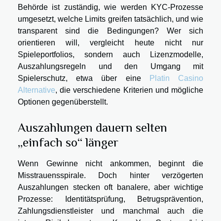
Behörde ist zuständig, wie werden KYC-Prozesse
umgesetzt, welche Limits greifen tatsächlich, und wie
transparent sind die Bedingungen? Wer sich
orientieren will, vergleicht heute nicht nur
Spieleportfolios, sondern auch Lizenzmodelle,
Auszahlungsregeln und den Umgang mit
Spielerschutz, etwa über eine
Platin Casino
Alternative
, die verschiedene Kriterien und mögliche
Optionen gegenüberstellt.
Auszahlungen dauern selten
„einfach so“ länger
Wenn Gewinne nicht ankommen, beginnt die
Misstrauensspirale. Doch hinter verzögerten
Auszahlungen stecken oft banalere, aber wichtige
Prozesse: Identitätsprüfung, Betrugsprävention,
Zahlungsdienstleister und manchmal auch die