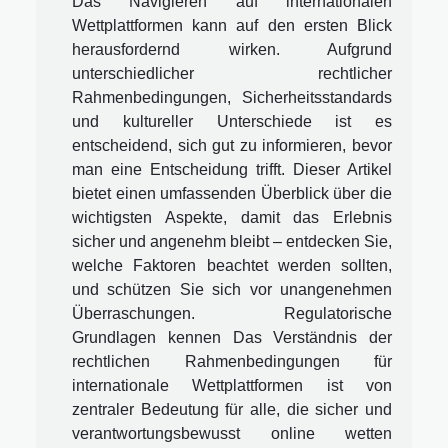
Das Navigieren auf internationalen
Wettplattformen kann auf den ersten Blick
herausfordernd wirken. Aufgrund
unterschiedlicher rechtlicher
Rahmenbedingungen, Sicherheitsstandards
und kultureller Unterschiede ist es
entscheidend, sich gut zu informieren, bevor
man eine Entscheidung trifft. Dieser Artikel
bietet einen umfassenden Überblick über die
wichtigsten Aspekte, damit das Erlebnis
sicher und angenehm bleibt – entdecken Sie,
welche Faktoren beachtet werden sollten,
und schützen Sie sich vor unangenehmen
Überraschungen. Regulatorische
Grundlagen kennen Das Verständnis der
rechtlichen Rahmenbedingungen für
internationale Wettplattformen ist von
zentraler Bedeutung für alle, die sicher und
verantwortungsbewusst online wetten