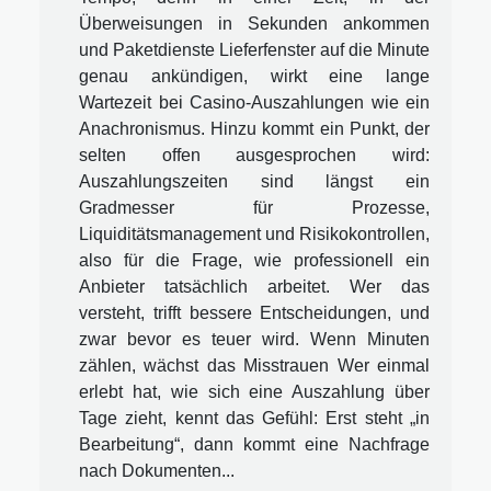
Überweisungen in Sekunden ankommen
und Paketdienste Lieferfenster auf die Minute
genau ankündigen, wirkt eine lange
Wartezeit bei Casino-Auszahlungen wie ein
Anachronismus. Hinzu kommt ein Punkt, der
selten offen ausgesprochen wird:
Auszahlungszeiten sind längst ein
Gradmesser für Prozesse,
Liquiditätsmanagement und Risikokontrollen,
also für die Frage, wie professionell ein
Anbieter tatsächlich arbeitet. Wer das
versteht, trifft bessere Entscheidungen, und
zwar bevor es teuer wird. Wenn Minuten
zählen, wächst das Misstrauen Wer einmal
erlebt hat, wie sich eine Auszahlung über
Tage zieht, kennt das Gefühl: Erst steht „in
Bearbeitung“, dann kommt eine Nachfrage
nach Dokumenten...