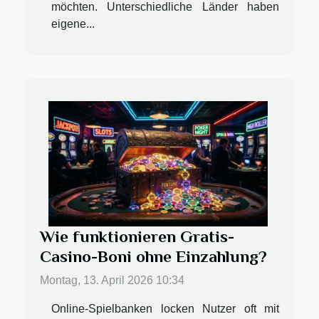
möchten. Unterschiedliche Länder haben
eigene...
Wie funktionieren Gratis-
Casino-Boni ohne Einzahlung?
Montag, 13. April 2026 10:34
Online-Spielbanken locken Nutzer oft mit