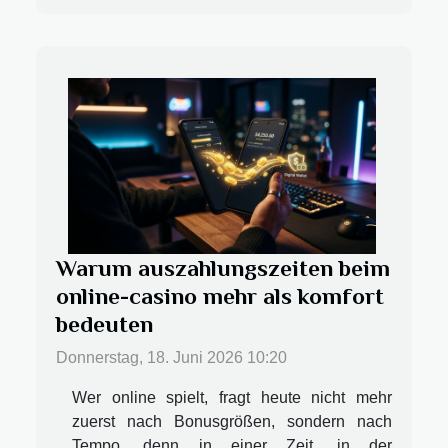
Warum auszahlungszeiten beim
online-casino mehr als komfort
bedeuten
Donnerstag, 18. Juni 2026 10:20
Wer online spielt, fragt heute nicht mehr
zuerst nach Bonusgrößen, sondern nach
Tempo, denn in einer Zeit, in der