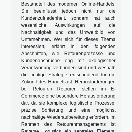
Bestandteil des modernen Online-Handels.
Sie beeinflusst jedoch nicht nur die
Kundenzufriedenheit, sondern hat auch
wesentliche Auswirkungen auf die
Nachhaltigkeit und das Umweltbild von
Unternehmen. Wer sich für dieses Thema
interessiert, erfährt in den folgenden
Abschnitten, wie Retourenprozesse und
Kundenansprüche eng mit ökologischer
Verantwortung verbunden sind und weshalb
die richtige Strategie entscheidend für die
Zukunft des Handels ist. Herausforderungen
bei Retouren Retouren stellen im E-
Commerce eine besondere Herausforderung
dar, da sie komplexe logistische Prozesse,
präzise Sortierung und eine möglichst
nachhaltige Wiederaufbereitung erfordern. Im
Rahmen des Retourenmanagements ist
Reverse Logistics ein zentrales Element,